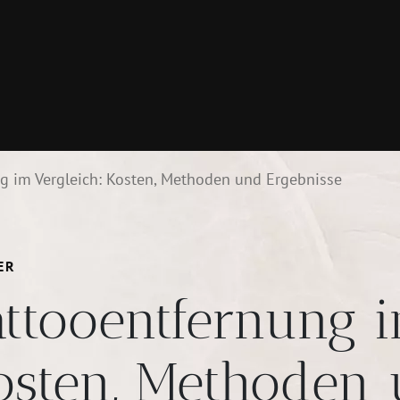
g im Vergleich: Kosten, Methoden und Ergebnisse
ER
attooentfernung i
osten, Methoden