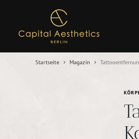
Zum
Inhalt
springen
Startseite
Magazin
Tattooentfernun
KÖRP
T
K