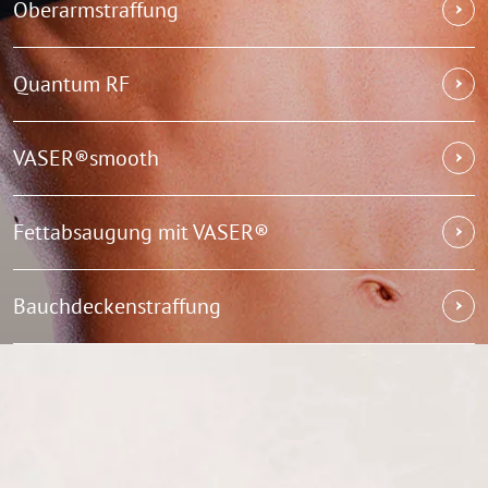
Oberarmstraffung
Quantum RF
VASER®smooth
Fettabsaugung mit VASER®
Bauchdeckenstraffung