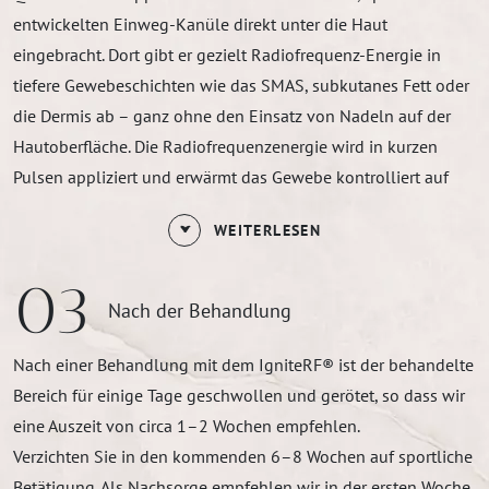
entwickelten Einweg-Kanüle direkt unter die Haut
eingebracht. Dort gibt er gezielt Radiofrequenz-Energie in
tiefere Gewebeschichten wie das SMAS, subkutanes Fett oder
die Dermis ab – ganz ohne den Einsatz von Nadeln auf der
Hautoberfläche. Die Radiofrequenzenergie wird in kurzen
Pulsen appliziert und erwärmt das Gewebe kontrolliert auf
etwa 60 bis 70 °C. Dies führt zu einer sofortigen Kontraktion
WEITERLESEN
von Haut und Bindegewebe, wodurch sich diese unmittelbar
zusammenziehen. Gleichzeitig wird die Aktivität der
03
Fibroblasten stimuliert, was über Wochen und Monate hinweg
Nach der Behandlung
die körpereigene Produktion von Kollagen, Elastin und
Hyaluronsäure anregt. Das Ergebnis ist eine sichtbare
Nach einer Behandlung mit dem IgniteRF® ist der behandelte
Rekonturierung und Volumenstraffung – ideal für Bereiche
Bereich für einige Tage geschwollen und gerötet, so dass wir
mit beginnender Erschlaffung, wie etwa die Kinnlinie, den
eine Auszeit von circa 1–2 Wochen empfehlen.
Hals, die Oberarme, den Unterbauch oder die Kniepartien.
Verzichten Sie in den kommenden 6–8 Wochen auf sportliche
Betätigung. Als Nachsorge empfehlen wir in der ersten Woche