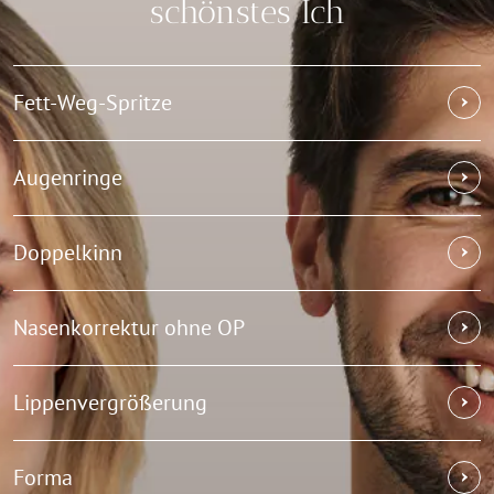
schönstes Ich
Fett-Weg-Spritze
Augenringe
Doppelkinn
Nasenkorrektur ohne OP
Lippenvergrößerung
Forma