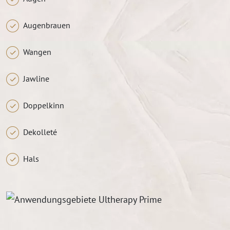
Augenbrauen
Wangen
Jawline
Doppelkinn
Dekolleté
Hals