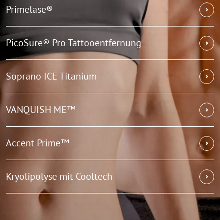
Primelase®
PicoSure® Pro Tattooentfernung
Soprano ICE Titanium
VANQUISH ME™
Accent Prime™
Kryolipolyse mit Cooltech