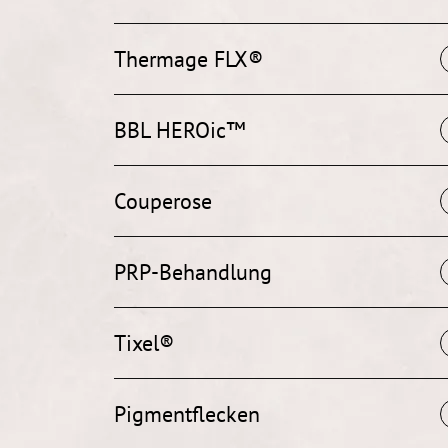
Thermage FLX®
BBL HEROic™
Couperose
PRP-Behandlung
Tixel®
Pigmentflecken