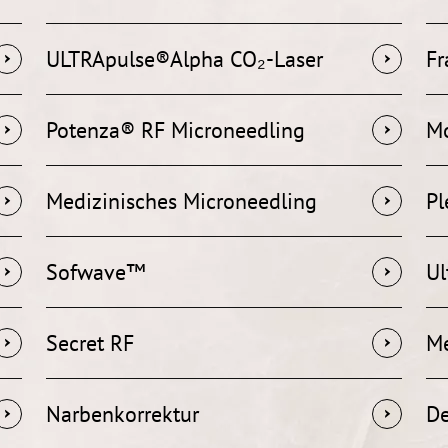
ULTRApulse®Alpha CO₂-Laser
Fr
Potenza® RF Microneedling
M
Medizinisches Microneedling
P
Sofwave™
Ul
Secret RF
Me
Narbenkorrektur
De