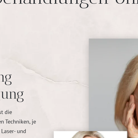
ng
gung
st die
n Techniken, je
 Laser- und