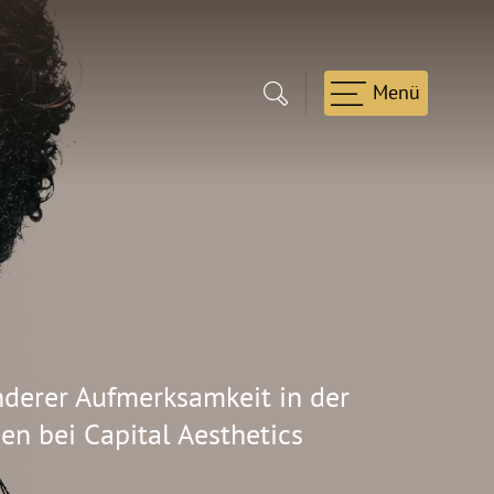
nderer Aufmerksamkeit in der
en bei Capital Aesthetics