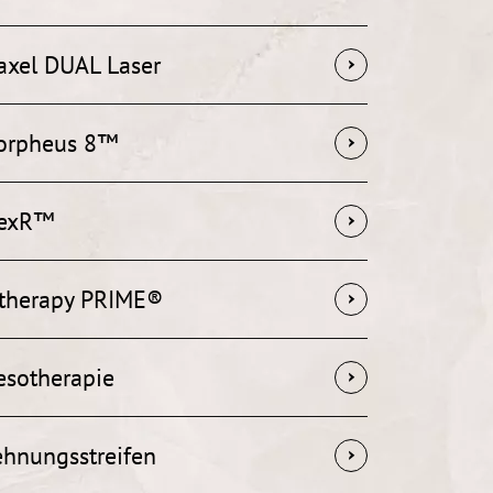
axel DUAL Laser
orpheus 8™
lexR™
therapy PRIME®
sotherapie
hnungsstreifen