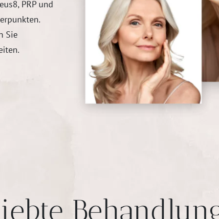
eus8, PRP und
werpunkten.
n Sie
eiten.
liebte Behandlun