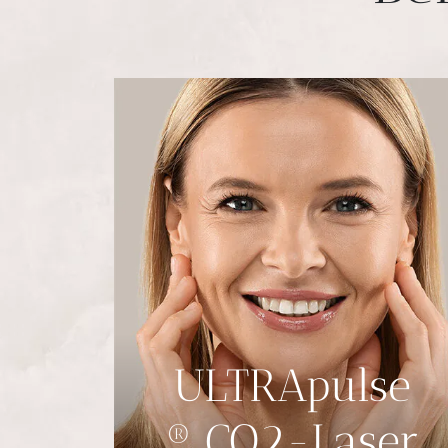
ULTRApulse
® CO2-Laser