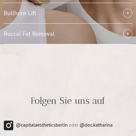
Bullhorn Lift
Buccal Fat Removal
Folgen Sie uns auf
@capitalaestheticsberlin
oder
@doc.katharina