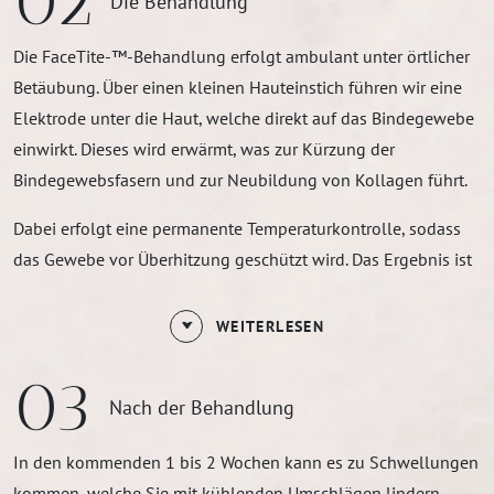
02
Die Behandlung
Die FaceTite-™-Behandlung erfolgt ambulant unter örtlicher
Betäubung. Über einen kleinen Hauteinstich führen wir eine
Elektrode unter die Haut, welche direkt auf das Bindegewebe
einwirkt. Dieses wird erwärmt, was zur Kürzung der
Bindegewebsfasern und zur Neubildung von Kollagen führt.
Dabei erfolgt eine permanente Temperaturkontrolle, sodass
das Gewebe vor Überhitzung geschützt wird. Das Ergebnis ist
eine deutlich straffere Haut. Insgesamt dauert die Behandlung
etwa 30 bis 60 Minuten. Unmittelbar danach sind Sie wieder
WEITERLESEN
mobil und können unsere Klinik verlassen.
03
Nach der Behandlung
In den kommenden 1 bis 2 Wochen kann es zu Schwellungen
kommen, welche Sie mit kühlenden Umschlägen lindern