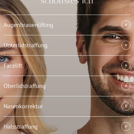
schönstes Ich
Augenbrauenlifting
Unterlidstraffung
Facelift
Oberlidstraffung
Nasenkorrektur
Halsstraffung